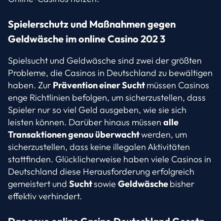
Spielerschutz und Maßnahmen gegen
Geldwäsche im online Casino 202
3
Spielsucht und Geldwäsche sind zwei der größten
Probleme, die Casinos in Deutschland zu bewältigen
haben. Zur
Prävention einer Sucht
müssen Casinos
enge Richtlinien befolgen, um sicherzustellen, dass
Spieler nur so viel Geld ausgeben, wie sie sich
leisten können. Darüber hinaus müssen
alle
Transaktionen genau überwacht
werden, um
sicherzustellen, dass keine illegalen Aktivitäten
stattfinden. Glücklicherweise haben viele Casinos in
Deutschland diese Herausforderung erfolgreich
gemeistert und
Sucht
sowie
Geldwäsche
bisher
effektiv verhindert.