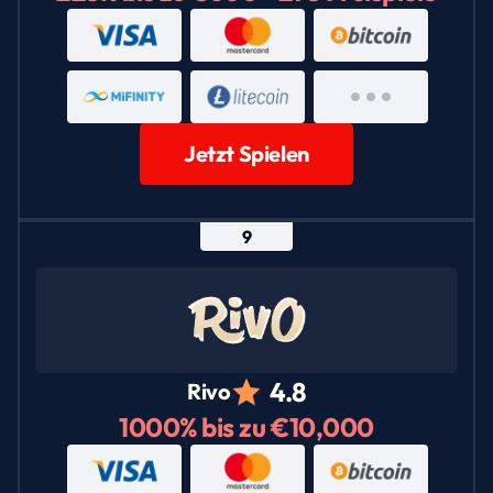
Jetzt Spielen
4.8
Rivo
1000% bis zu €10,000