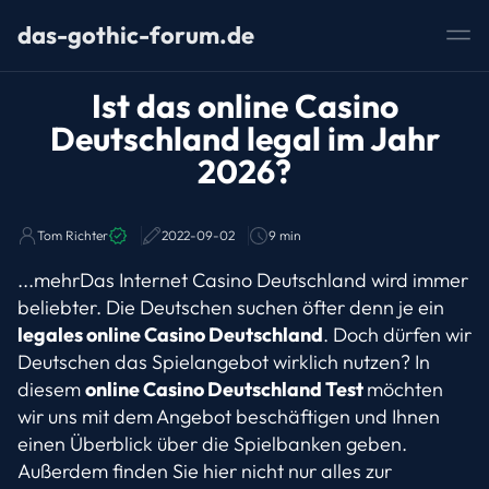
das-gothic-forum.de
Ist das online Casino
Deutschland legal im Jahr
2026?
Tom Richter
2022-09-02
9 min
...mehr
Das Internet Casino Deutschland wird immer
beliebter. Die Deutschen suchen öfter denn je ein
legales online Casino Deutschland
. Doch dürfen wir
Deutschen das Spielangebot wirklich nutzen? In
diesem
online Casino Deutschland Test
möchten
wir uns mit dem Angebot beschäftigen und Ihnen
einen Überblick über die Spielbanken geben.
Außerdem finden Sie hier nicht nur alles zur