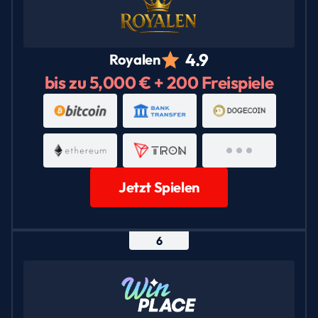
4.9
Royalen
bis zu 5,000 € + 200 Freispiele
Jetzt Spielen