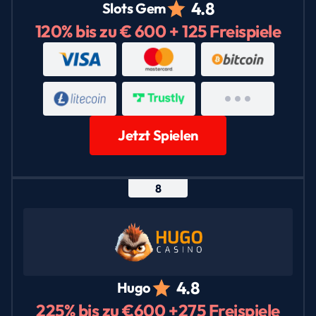
4.8
Slots Gem
120% bis zu € 600 + 125 Freispiele
Jetzt Spielen
4.8
Hugo
225% bis zu €600 +275 Freispiele