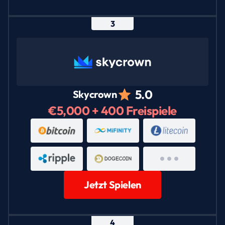
5.0
Skycrown
€5,000 + 400 Freispiele
Jetzt Spielen