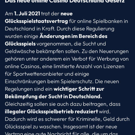
Das neue online Casino Deutschland Gesetz
Am
1. Juli 2021
trat der
neue
Glücksspielstaatsvertrag
für online Spielbanken in
Deutschland in Kraft. Durch diese Regulierung
wurden einige
Änderungen im Bereich des
Glücksspiels
vorgenommen, die Sucht und
Geldwäsche bekämpfen sollen. Zu den Neuerungen
gehören unter anderem ein Verbot für Werbung von
online Casinos, eine limitierte Anzahl von Lizenzen
für Sportwettenanbieter und einige
Einschränkungen beim Spielerschutz. Die neuen
Regelungen sind ein
wichtiger Schritt zur
Bekämpfung der Sucht in Deutschland.
Gleichzeitig sollen sie auch dazu beitragen, dass
illegaler Glücksspielbetrieb reduziert
wird.
Dadurch wird es schwerer für Kriminelle, Geld durch
Glücksspiel zu waschen. Insgesamt ist der neue
Vertrag eine gute Nachricht für alle, die um das