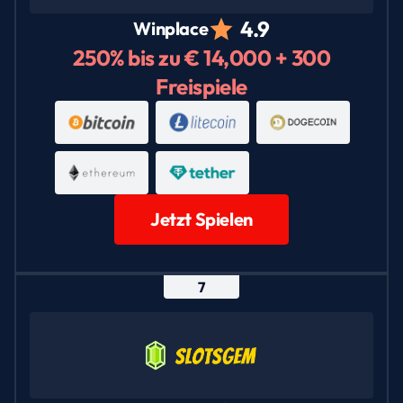
4.9
Winplace
250% bis zu € 14,000 + 300
Freispiele
Jetzt Spielen