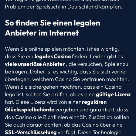
Problem der Spielsucht in Deutschland kämpfen.
So finden Sie einen legalen
Anbieter im Internet
Wenn Sie online spielen möchten, ist es wichtig,
dass Sie ein
legales Casino
finden. Leider gibt es
viele unseriöse Anbieter
, die versuchen, Spieler zu
betrügen. Daher ist es wichtig, dass Sie sich vorher
überlegen, welchem Casino Sie vertrauen möchten.
Wenn Sie sichergehen möchten, dass ein Casino
legal ist, sollten Sie prüfen, ob es eine
gültige Lizenz
hat. Diese Lizenz wird von einer
regulären
Glücksspielbehörde
vergeben und garantiert, dass
das Casino alle Richtlinien einhält. Zusätzlich sollten
Sie auch darauf achten, ob das Casino über eine
SSL-Verschlüsselung
verfügt. Diese Technologie