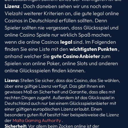
Lizenz
. Doch daneben sehen wir uns noch eine
Vielzahl weiterer Kriterien an, die gute legal online
Casinos in Deutschland erfüllen sollten. Denn
Spieler sollten nie vergessen, dass Glücksspiel und
online Casino Spiele nur wirklich Spaß machen,
wenn die online Casinos
legal
sind. Im Folgenden
finden Sie eine Liste mit den
wichtigsten Punkten
,
anhand welcher Sie
gute Casino Anbieter
zum
Spielen von online Poker, online Slots und anderen
online Glücksspielen finden können.
Lizenz:
Stellen Sie sicher, dass das Casino, das Sie wählen,
über eine gültige Lizenz verfügt. Das gibt Ihnen ein
gewisses Maß an Sicherheit und Garantie, dass alles mit
rechten Dingen zugeht. Außerdem ist das Glücksspiel in
Deutschland auch nur bei einem Glücksspielanbieter mit
einer gültigen europäischen Lizenz erlaubt. Einen
besonders guten Ruf besitzt hier beispielsweise die Lizenz
der
Malta Gaming Authority
.
Sicherheit:
Vor allem beim Zocken online ist der