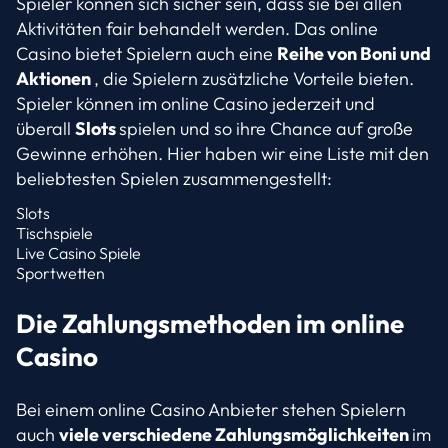
Spieler können sich sicher sein, dass sie bei allen
Aktivitäten fair behandelt werden. Das online
Casino bietet Spielern auch eine
Reihe von Boni und
Aktionen
, die Spielern zusätzliche Vorteile bieten.
Spieler können im online Casino jederzeit und
überall
Slots
spielen und so ihre Chance auf große
Gewinne erhöhen. Hier haben wir eine Liste mit den
beliebtesten Spielen zusammengestellt:
Slots
Tischspiele
Live Casino Spiele
Sportwetten
Die Zahlungsmethoden im online
Casino
Bei einem online Casino Anbieter stehen Spielern
auch
viele verschiedene Zahlungsmöglichkeiten
im